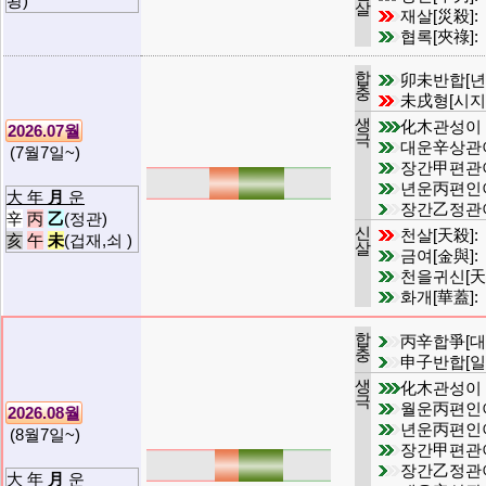
왕)
살
재살[災殺]:
협록[夾祿]:
합
卯未반합[년
충
未戌형[시지
생
化木관성이
2026.07월
극
대운辛상관
(7월7일~)
장간甲편관
년운丙편인
大 年
月
운
장간乙정관
辛
丙
乙
(정관)
신
천살[天殺]:
亥
午
未
(겁재,쇠 )
살
금여[金與]:
천을귀신[天
화개[華蓋]:
합
丙辛합爭[대
충
申子반합[일
생
化木관성이
극
월운丙편인
2026.08월
년운丙편인
(8월7일~)
장간甲편관
장간乙정관
大 年
月
운