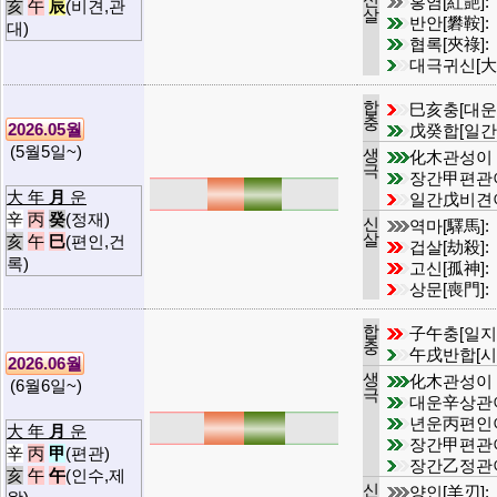
홍염[紅艶]:
亥
午
辰
(비견,관
살
반안[礬鞍]:
대)
협록[夾祿]:
대극귀신[大
합
巳亥충[대운
충
2026.05월
戊癸합[일간
(5월5일~)
생
化木관성이
극
장간甲편관
大 年
月
운
일간戊비견
辛
丙
癸
(정재)
신
역마[驛馬]:
살
亥
午
巳
(편인,건
겁살[劫殺]:
록)
고신[孤神]:
상문[喪門]:
합
子午충[일지
충
午戌반합[시
2026.06월
생
化木관성이
(6월6일~)
극
대운辛상관
년운丙편인
大 年
月
운
장간甲편관
辛
丙
甲
(편관)
장간乙정관
亥
午
午
(인수,제
신
양인[羊刃]: