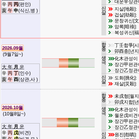
대운辛상관
辛
丙
丙
(편인)
신
지살[地殺]:
亥
午
申
(식신,병 )
살
겁살[劫殺]:
문창귀신[文
암록[暗祿]:
복성귀신[福
합
丁壬합爭[시
2026.09월
충
卯酉충[년지
(9월7일~)
생
化木관성이
극
장간甲편관
大 年
月
운
장간乙정관
辛
丙
丁
(인수)
신
도화[挑化]:
亥
午
酉
(상관,사 )
살
재살[災殺]:
합
未戌형[월지
충
卯戌지합[년
2026.10월
생
化木관성이
극
(10월8일~)
월운戊비견
장간甲편관
大 年
月
운
장간乙정관
辛
丙
戊
(비견)
신
원진[怨嗔]:
살
亥
午
戌
(비견,묘 )