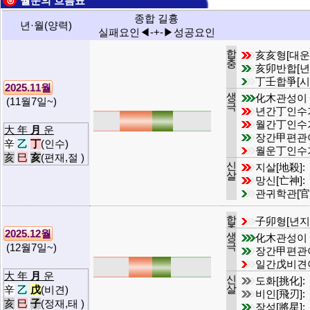
⊙ 월운의 흐름표
종합 길흉
년·월(양력)
실패요인◀-+-▶성공요인
합
亥亥형[대운
충
亥卯반합[년
丁壬합爭[시
2025.11월
생
化木관성이
(11월7일~)
극
년간丁인수
월간丁인수
大 年
月
운
장간甲편관
辛
乙
丁
(인수)
월운丁인수
亥
巳
亥
(편재,절 )
신
지살[地殺]:
살
망신[亡神]:
관귀학관[官
합
子卯형[년지
충
2025.12월
생
化木관성이
극
(12월7일~)
장간甲편관
일간戊비견
大 年
月
운
신
도화[挑化]:
살
辛
乙
戊
(비견)
비인[飛刃]:
亥
巳
子
(정재,태 )
장성[將星]: