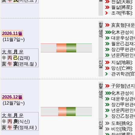
천살[天殺]:
월살[將星]:
조객[弔客]:
합
亥亥형[대운
충
생
化木관성이
2026.11월
극
대운辛상관
(11월7일~)
월운己겁재
장간甲편관
大 年
月
운
년운丙편인
辛
丙
己
(겁재)
신
지살[地殺]:
亥
午
亥
(편재,절 )
살
망신[亡神]:
관귀학관[官
합
子卯형[년지
충
생
化木관성이
극
2026.12월
대운辛상관
(12월7일~)
장간甲편관
년운丙편인
大 年
月
운
장간乙정관
辛
丙
庚
(식신)
신
도화[挑化]:
살
亥
午
子
(정재,태 )
비인[飛刃]:
장성[將星]: