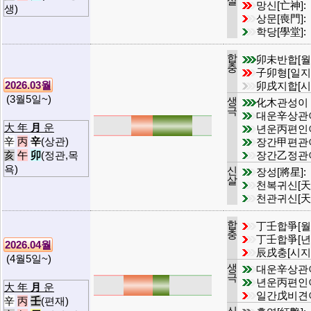
살
망신[亡神]:
생)
상문[喪門]:
학당[學堂]:
합
卯未반합[월
충
子卯형[일지
2026.03월
卯戌지합[시
(3월5일~)
생
化木관성이
극
대운辛상관
大 年
月
운
년운丙편인
辛
丙
辛
(상관)
장간甲편관
장간乙정관
亥
午
卯
(정관,목
욕)
신
장성[將星]:
살
천복귀신[天
천관귀신[天
합
丁壬합爭[월
충
丁壬합爭[년
2026.04월
辰戌충[시지
(4월5일~)
생
대운辛상관
극
년운丙편인
大 年
月
운
일간戊비견
辛
丙
壬
(편재)
신