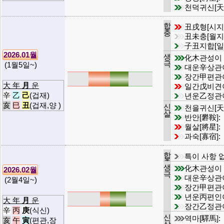
천덕귀신[天
합
丑戌형[시지
충
丑未충[월지
子丑지합[일
2026.01월
생
化木관성이
극
(1월5일~)
대운辛상관
장간甲편관
大 年
月
운
일간戊비견
辛
乙
己
(겁재)
년운乙정관
亥
巳
丑
(겁재,양 )
신
천을귀신[天
살
반안[礬鞍]:
월살[將星]:
과숙[寡宿]:
합
특이 사항 
충
생
化木관성이
2026.02월
극
대운辛상관
(2월4일~)
장간甲편관
년운丙편인
大 年
月
운
장간乙정관
辛
丙
庚
(식신)
신
역마[驛馬]:
亥
午
寅
(편관,장