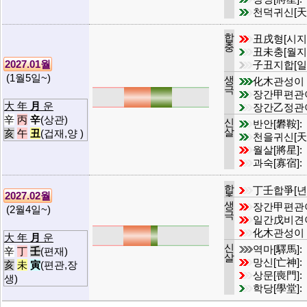
천덕귀신[天
합
丑戌형[시지
충
丑未충[월지
2027.01월
子丑지합[일
(1월5일~)
생
化木관성이
극
장간甲편관
大 年
月
운
장간乙정관
辛
丙
辛
(상관)
신
반안[礬鞍]:
살
亥
午
丑
(겁재,양 )
천을귀신[天
월살[將星]:
과숙[寡宿]:
합
丁壬합爭[년
2027.02월
충
생
장간甲편관
(2월4일~)
극
일간戊비견
化木관성이
大 年
月
운
신
역마[驛馬]:
辛
丁
壬
(편재)
살
망신[亡神]:
亥
未
寅
(편관,장
상문[喪門]:
생)
학당[學堂]: