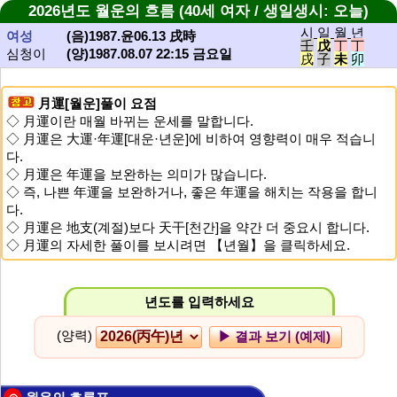
2026년도 월운의 흐름 (40세 여자 / 생일생시: 오늘)
시 일 월 년
여성
(음)1987.윤06.13 戌時
壬
戊
丁
丁
심청이
(양)1987.08.07 22:15 금요일
戌
子
未
卯
月運[월운]풀이 요점
◇ 月運이란 매월 바뀌는 운세를 말합니다.
◇ 月運은 大運·年運[대운·년운]에 비하여 영향력이 매우 적습니
다.
◇ 月運은 年運을 보완하는 의미가 많습니다.
◇ 즉, 나쁜 年運을 보완하거나, 좋은 年運을 해치는 작용을 합니
다.
◇ 月運은 地支(계절)보다 天干[천간]을 약간 더 중요시 합니다.
◇ 月運의 자세한 풀이를 보시려면 【년월】을 클릭하세요.
년도를 입력하세요
(양력)