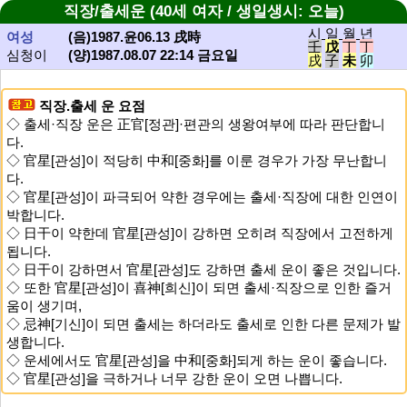
직장/출세운 (40세 여자 / 생일생시: 오늘)
시 일 월 년
여성
(음)1987.윤06.13 戌時
壬
戊
丁
丁
심청이
(양)1987.08.07 22:14 금요일
戌
子
未
卯
직장.출세 운 요점
◇ 출세·직장 운은 正官[정관]·편관의 생왕여부에 따라 판단합니
다.
◇ 官星[관성]이 적당히 中和[중화]를 이룬 경우가 가장 무난합니
다.
◇ 官星[관성]이 파극되어 약한 경우에는 출세·직장에 대한 인연이
박합니다.
◇ 日干이 약한데 官星[관성]이 강하면 오히려 직장에서 고전하게
됩니다.
◇ 日干이 강하면서 官星[관성]도 강하면 출세 운이 좋은 것입니다.
◇ 또한 官星[관성]이 喜神[희신]이 되면 출세·직장으로 인한 즐거
움이 생기며,
◇ 忌神[기신]이 되면 출세는 하더라도 출세로 인한 다른 문제가 발
생합니다.
◇ 운세에서도 官星[관성]을 中和[중화]되게 하는 운이 좋습니다.
◇ 官星[관성]을 극하거나 너무 강한 운이 오면 나쁩니다.