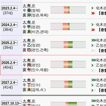
大
年
운
化木
2023.2.4~
辛
癸
(정재)
(37세)
【종
亥
卯
(정관,목욕)
大
年
운
化木
2024.2.4~
辛
甲
(편관)
(38세)
【종
亥
辰
(비견,관대)
化木
大
年
운
2025.2.3~
辛
乙
(정관)
乙정
(39세)
亥
巳
(편인,건록)
【종
化木
大
年
운
2026.2.4~
辛
丙
(편인)
乙정
(40세)
亥
午
(인수,제왕)
【종
化木
大
年
운
2027.2.4~
辛
丁
(인수)
乙정
(41세)
亥
未
(겁재,쇠 )
【종
化木
大
年
운
2027.10.13~
壬
丁
(인수)
乙정