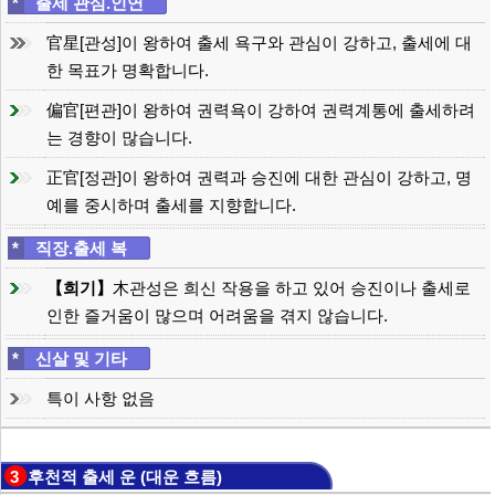
*
출세 관심.인연
官星[관성]이 왕하여 출세 욕구와 관심이 강하고, 출세에 대
한 목표가 명확합니다.
偏官[편관]이 왕하여 권력욕이 강하여 권력계통에 출세하려
는 경향이 많습니다.
正官[정관]이 왕하여 권력과 승진에 대한 관심이 강하고, 명
예를 중시하며 출세를 지향합니다.
*
직장.출세 복
【희기】
木관성은 희신 작용을 하고 있어 승진이나 출세로
인한 즐거움이 많으며 어려움을 겪지 않습니다.
*
신살 및 기타
특이 사항 없음
3 후천적 출세 운 (대운 흐름)