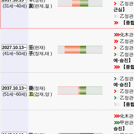
乙정관
亥
(편재,절 )
(31세~40세)
근심】
乙정관
【종
化木관
乙정관
壬
(편재)
2027.10.13~
乙정관
子
(정재,태 )
(41세~50세)
乙정관
예·승진】
【종
乙정관
예·승진】
癸
(정재)
2037.10.13~
乙정관
丑
(겁재,양 )
(51세~60세)
乙정관
【종
化木관
甲편관
승진】