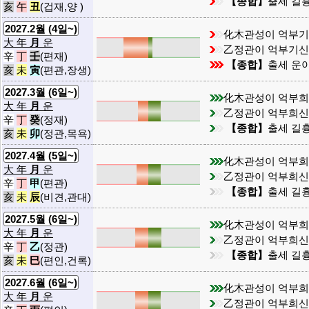
【종합】
출세 길흉
亥
午
丑
(겁재,양 )
2027.2월 (4일~)
化木관성이 억부
大 年
月
운
乙정관이 억부기
辛
丁
壬
(편재)
【종합】
출세 운이
亥
未
寅
(편관,장생)
2027.3월 (6일~)
化木관성이 억부
大 年
月
운
乙정관이 억부희
辛
丁
癸
(정재)
【종합】
출세 길흉
亥
未
卯
(정관,목욕)
2027.4월 (5일~)
化木관성이 억부
大 年
月
운
乙정관이 억부희
辛
丁
甲
(편관)
【종합】
출세 길흉
亥
未
辰
(비견,관대)
2027.5월 (6일~)
化木관성이 억부
大 年
月
운
乙정관이 억부희
辛
丁
乙
(정관)
【종합】
출세 길흉
亥
未
巳
(편인,건록)
2027.6월 (6일~)
化木관성이 억부
大 年
月
운
乙정관이 억부희