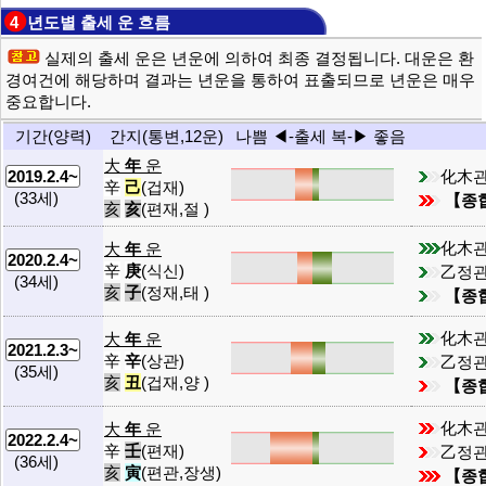
4 년도별 출세 운 흐름
실제의 출세 운은 년운에 의하여 최종 결정됩니다. 대운은 환
경여건에 해당하며 결과는 년운을 통하여 표출되므로 년운은 매우
중요합니다.
기간(양력)
간지(통변,12운)
나쁨 ◀-출세 복-▶ 좋음
大
年
운
化木
2019.2.4~
辛
己
(겁재)
(33세)
【종
亥
亥
(편재,절 )
化木
大
年
운
2020.2.4~
辛
庚
(식신)
乙정
(34세)
亥
子
(정재,태 )
【종
化木
大
年
운
2021.2.3~
辛
辛
(상관)
乙정
(35세)
亥
丑
(겁재,양 )
【종
化木
大
年
운
2022.2.4~
辛
壬
(편재)
乙정
(36세)
亥
寅
(편관,장생)
【종