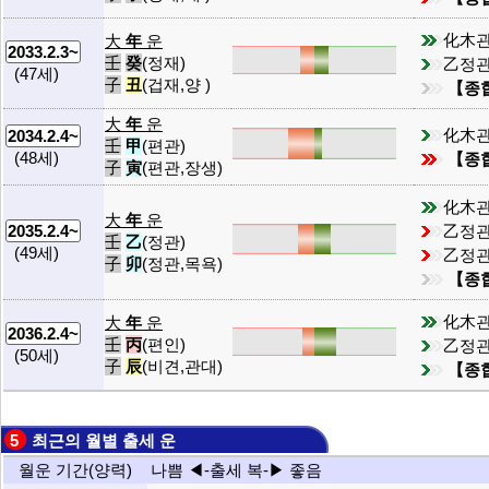
化木
大
年
운
2033.2.3~
壬
癸
(정재)
乙정
(47세)
子
丑
(겁재,양 )
【종
大
年
운
化木
2034.2.4~
壬
甲
(편관)
(48세)
【종
子
寅
(편관,장생)
化木
大
年
운
乙정
2035.2.4~
壬
乙
(정관)
(49세)
乙정관
子
卯
(정관,목욕)
【종
化木
大
年
운
2036.2.4~
壬
丙
(편인)
乙정
(50세)
子
辰
(비견,관대)
【종
5 최근의 월별 출세 운
월운 기간(양력)
나쁨 ◀-출세 복-▶ 좋음