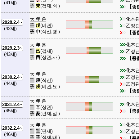
(41세)
子
未
(겁재,쇠 )
【종
化木
大
年
운
2028.2.4~
壬
戊
(비견)
乙정
(42세)
子
申
(식신,병 )
【종
化木
大
年
운
2029.2.3~
壬
己
(겁재)
乙정
(43세)
子
酉
(상관,사 )
【종
化木
大
年
운
乙정
2030.2.4~
壬
庚
(식신)
(44세)
乙정
子
戌
(비견,묘 )
【종
大
年
운
化木
2031.2.4~
壬
辛
(상관)
(45세)
【종
子
亥
(편재,절 )
化木
大
年
운
2032.2.4~
壬
壬
(편재)
乙정
(46세)
子
子
(정재,태 )
【종