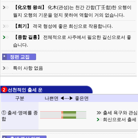
【化오행 왕쇠】
化木(관성)는 천간 간합(丁壬합)한 오행이
월지 오행의 기운을 얻지 못하여 역할이 거의 없습니다.
【희기】
격국 형성에 좋은 희신으로 작용합니다.
【종합 길흉】
전체적으로 사주에서 필요한 길신으로서 좋
습니다.
*
정편 교집
특이 사항 없음
2 선천적인 출세 운
구분
나쁜면 ◀---▶ 좋은면
① 출세·명예를 종
출세 욕구와 관심
합
희신으로서 출세 