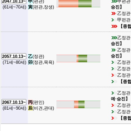
甲
(편관)
甲편관
2047.10.13~
寅
(편관,장생)
승진】
(61세~70세)
乙정관
甲편관
【종
乙정관
승진】
乙정관
승진】
乙
(정관)
2057.10.13~
卯
(정관,목욕)
乙정관
(71세~80세)
乙정관
乙정관
【종
乙정관
예·승진】
丙
(편인)
2067.10.13~
乙정관
辰
(비견,관대)
(81세~90세)
乙정관
【종