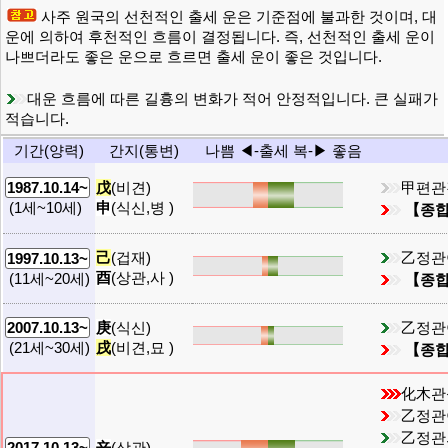
사주 원국의 선천적인 출세 운은 기준점에 불과한 것이며, 대
운에 의하여 후천적인 흐름이 결정됩니다. 즉, 선천적인 출세 운이
나쁘더라도 좋은 운으로 흐르면 출세 운이 좋은 것입니다.
대운 흐름에 따른 길흉의 변화가 적어 안정적입니다. 큰 실패가
적습니다.
기간(양력)
간지(통변)
나쁨 ◀-출세 복-▶ 좋음
戊
(비견)
甲편관
1987.10.14~
申
(식신,병 )
(1세~10세)
【종
己
(겁재)
乙정관
1997.10.13~
酉
(상관,사 )
(11세~20세)
【종
庚
(식신)
乙정관
2007.10.13~
戌
(비견,묘 )
(21세~30세)
【종
化木관
乙정관
乙정관
辛
(상관)
2017.10.13~