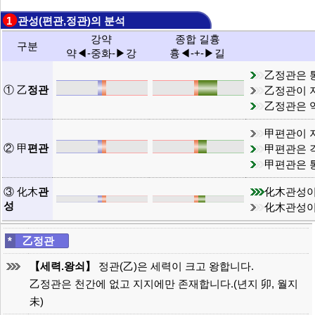
1 관성(편관,정관)의 분석
강약
종합 길흉
구분
약◀-중화-▶강
흉◀-+-▶길
乙정관은 
① 乙
정관
乙정관이 
乙정관은 
甲편관이 
② 甲
편관
甲편관은 
甲편관은 
③ 化木
관
化木관성이
성
化木관성이
*
乙정관
【세력.왕쇠】
정관(乙)은 세력이 크고 왕합니다.
乙정관은 천간에 없고 지지에만 존재합니다.(년지 卯, 월지
未)